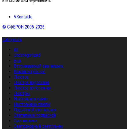
или мы можем перезвонить
VKontakte
© СФЕРОН 2005-2026
Categories
All
Uncategorized
Бра
Встраиваемый светильник
Комплектующие
Люстра
Люстра подвесная
Люстра потолочная
Люстры
Настольная лампа
Настольные лампы
Подвесной светильник
Светильник подвесной
Светильники
Светодиодный светильник