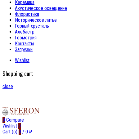
Керамика
Акустическое освещение
Флористика
Историческое литье
Горный хрусталь
Алебастр
Геометрия
Контакты
Загрузки
Wishlist
Shopping cart
close
0
Compare
Wishlist
0
Cart (
o
)
0
/
0
₽