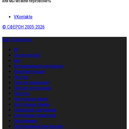
или мы можем перезвонить
VKontakte
© СФЕРОН 2005-2026
Back
Categories
All
Uncategorized
Бра
Встраиваемый светильник
Комплектующие
Люстра
Люстра подвесная
Люстра потолочная
Люстры
Настольная лампа
Настольные лампы
Подвесной светильник
Светильник подвесной
Светильники
Светодиодный светильник