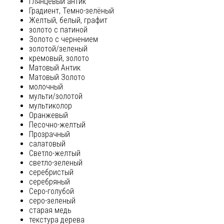
глянцевый антик
Градиент, Темно-зелёный
Желтый, белый, графит
золото с патиной
Золото с чернением
золотой/зеленый
кремовый, золото
Матовый Антик
Матовый Золото
молочный
мульти/золотой
мультиколор
Оранжевый
Песочно-желтый
Прозрачный
салатовый
Светло-желтый
светло-зеленый
серебристый
серебряный
Серо-голубой
серо-зеленый
старая медь
текстура дерева