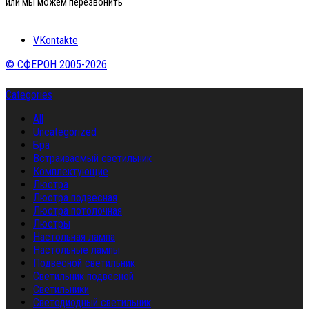
или мы можем перезвонить
VKontakte
© СФЕРОН 2005-2026
Categories
All
Uncategorized
Бра
Встраиваемый светильник
Комплектующие
Люстра
Люстра подвесная
Люстра потолочная
Люстры
Настольная лампа
Настольные лампы
Подвесной светильник
Светильник подвесной
Светильники
Светодиодный светильник