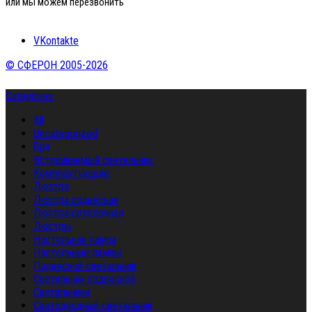
или мы можем перезвонить
VKontakte
© СФЕРОН 2005-2026
Categories
All
Uncategorized
Бра
Встраиваемый светильник
Комплектующие
Люстра
Люстра подвесная
Люстра потолочная
Люстры
Настольная лампа
Настольные лампы
Подвесной светильник
Светильник подвесной
Светильники
Светодиодный светильник