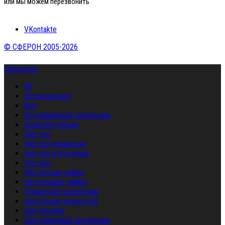
или мы можем перезвонить
VKontakte
© СФЕРОН 2005-2026
Categories
All
Uncategorized
Бра
Встраиваемый светильник
Комплектующие
Люстра
Люстра подвесная
Люстра потолочная
Люстры
Настольная лампа
Настольные лампы
Подвесной светильник
Светильник подвесной
Светильники
Светодиодный светильник