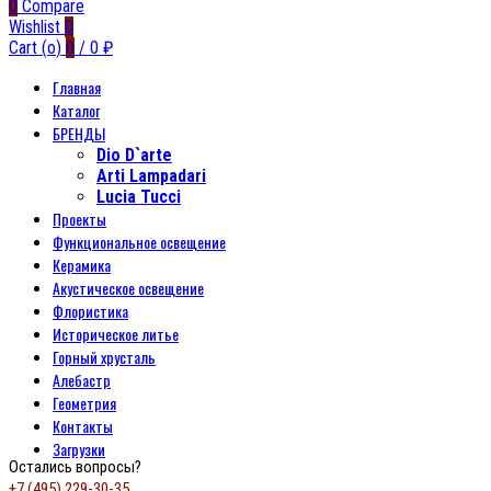
0
Compare
Wishlist
0
Cart (
o
)
0
/
0
₽
Главная
Каталог
БРЕНДЫ
Dio D`arte
Arti Lampadari
Lucia Tucci
Проекты
Функциональное освещение
Керамика
Акустическое освещение
Флористика
Историческое литье
Горный хрусталь
Алебастр
Геометрия
Контакты
Загрузки
Остались вопросы?
+7 (495) 229-30-35