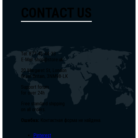
CONTACT US
Tel: 877-45-44-33
E-Mail: shop@store.uk
20 Margaret St, London
Great Britain, 3NM98-LK
Support forum
for over 24h
Free standard shipping
on all orders.
Ошибка:
Контактная форма не найдена.
Pinterest