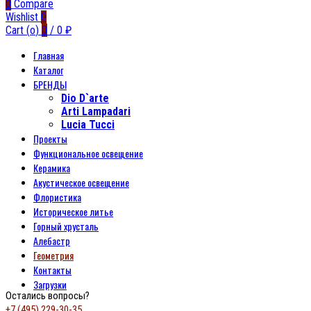
0
Compare
Wishlist
0
Cart (
o
)
0
/
0
₽
Главная
Каталог
БРЕНДЫ
Dio D`arte
Arti Lampadari
Lucia Tucci
Проекты
Функциональное освещение
Керамика
Акустическое освещение
Флористика
Историческое литье
Горный хрусталь
Алебастр
Геометрия
Контакты
Загрузки
Остались вопросы?
+7 (495) 229-30-35