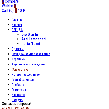
0
Compare
Wishlist
0
Cart (
o
)
0
/
0
₽
Главная
Каталог
БРЕНДЫ
Dio D`arte
Arti Lampadari
Lucia Tucci
Проекты
Функциональное освещение
Керамика
Акустическое освещение
Флористика
Историческое литье
Горный хрусталь
Алебастр
Геометрия
Контакты
Загрузки
Остались вопросы?
+7 (495) 229-30-35