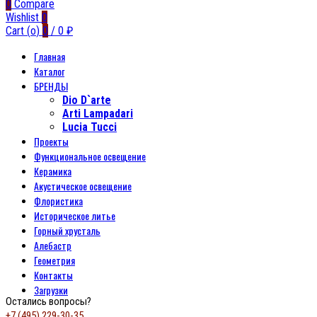
0
Compare
Wishlist
0
Cart (
o
)
0
/
0
₽
Главная
Каталог
БРЕНДЫ
Dio D`arte
Arti Lampadari
Lucia Tucci
Проекты
Функциональное освещение
Керамика
Акустическое освещение
Флористика
Историческое литье
Горный хрусталь
Алебастр
Геометрия
Контакты
Загрузки
Остались вопросы?
+7 (495) 229-30-35