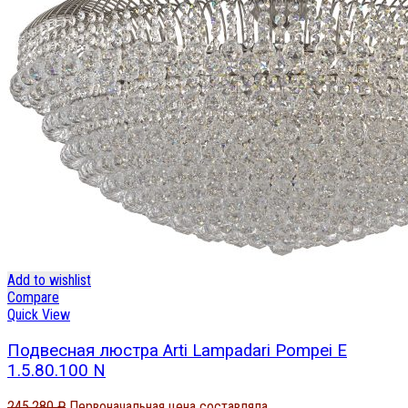
Add to wishlist
Compare
Quick View
Подвесная люстра Arti Lampadari Pompei E
1.5.80.100 N
245,280
₽
Первоначальная цена составляла