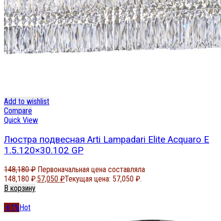
Add to wishlist
Compare
Quick View
Люстра подвесная Arti Lampadari Elite Acquaro E
1.5.120×30.102 GP
148,180
₽
Первоначальная цена составляла
148,180 ₽.
57,050
₽
Текущая цена: 57,050 ₽.
В корзину
-61%
Hot