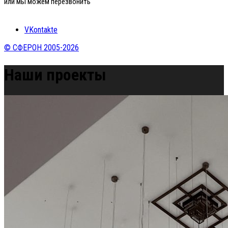
или мы можем перезвонить
VKontakte
© СФЕРОН 2005-2026
Наши проекты
Home
»
Наши проекты
»
Частный дом, Agalarov estate