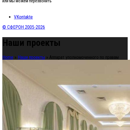
или мы можем перезвонить
VKontakte
© СФЕРОН 2005-2026
Наши проекты
Home
»
Наши проекты
»
Аппарат уполномоченного по правам
человека в Российской Федерации