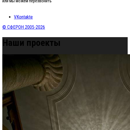
или мы можем перезвонить
VKontakte
© СФЕРОН 2005-2026
Наши проекты
Home
»
Наши проекты
»
Частный дом