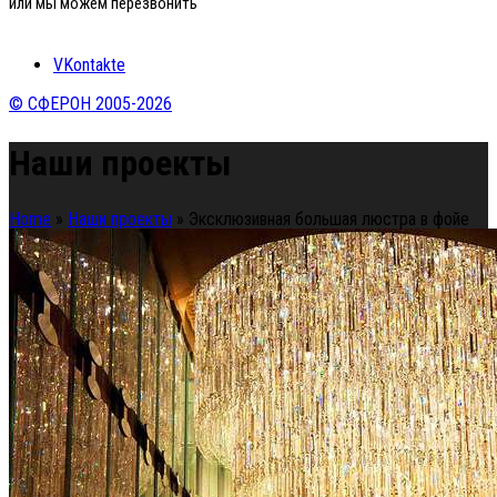
или мы можем перезвонить
VKontakte
© СФЕРОН 2005-2026
Наши проекты
Home
»
Наши проекты
»
Эксклюзивная большая люстра в фойе
отеля