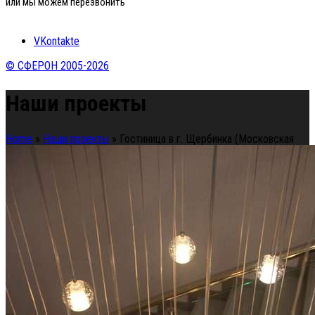
или мы можем перезвонить
VKontakte
© СФЕРОН 2005-2026
Наши проекты
Home
»
Наши проекты
»
Гостиница в г. Щербинка (Московская
область)