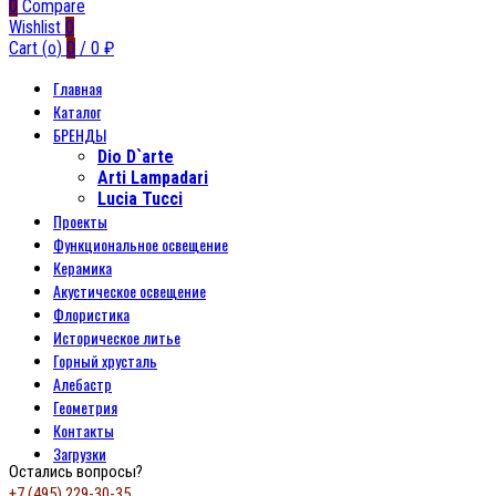
0
Compare
Wishlist
0
Cart (
o
)
0
/
0
₽
Главная
Каталог
БРЕНДЫ
Dio D`arte
Arti Lampadari
Lucia Tucci
Проекты
Функциональное освещение
Керамика
Акустическое освещение
Флористика
Историческое литье
Горный хрусталь
Алебастр
Геометрия
Контакты
Загрузки
Остались вопросы?
+7 (495) 229-30-35