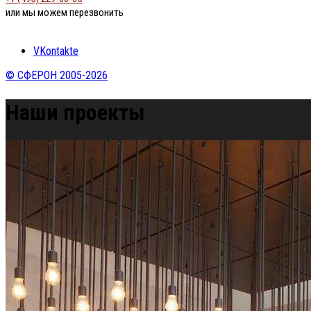
или мы можем перезвонить
VKontakte
© СФЕРОН 2005-2026
Наши проекты
Home
»
Наши проекты
»
Люстра в фойе отеля в стиле лофт