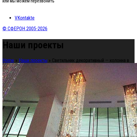
или мы можем перезвонить
VKontakte
© СФЕРОН 2005-2026
Наши проекты
Home
»
Наши проекты
»
Светильник декоративный — колонна в
фойе отеля