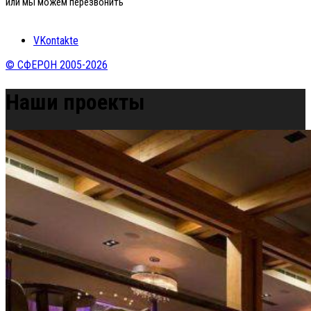
или мы можем перезвонить
VKontakte
© СФЕРОН 2005-2026
Наши проекты
Home
»
Наши проекты
»
Винтовые каскады от компании Sferon