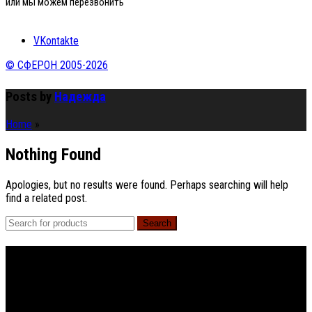
или мы можем перезвонить
VKontakte
© СФЕРОН 2005-2026
Posts by
Надежда
Home
»
Nothing Found
Apologies, but no results were found. Perhaps searching will help
find a related post.
Search
Footer Menu
About The Store
© СФЕРОН 2005-2025