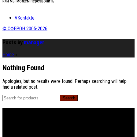
или мы можем перезвонить
VKontakte
© СФЕРОН 2005-2026
Posts by
manager
Home
»
Nothing Found
Apologies, but no results were found. Perhaps searching will help
find a related post.
Search
Footer Menu
About The Store
© СФЕРОН 2005-2025