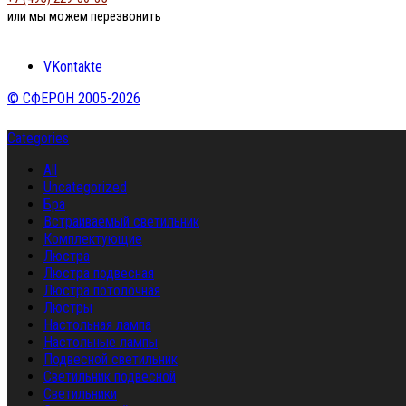
или мы можем перезвонить
VKontakte
© СФЕРОН 2005-2026
Categories
All
Uncategorized
Бра
Встраиваемый светильник
Комплектующие
Люстра
Люстра подвесная
Люстра потолочная
Люстры
Настольная лампа
Настольные лампы
Подвесной светильник
Светильник подвесной
Светильники