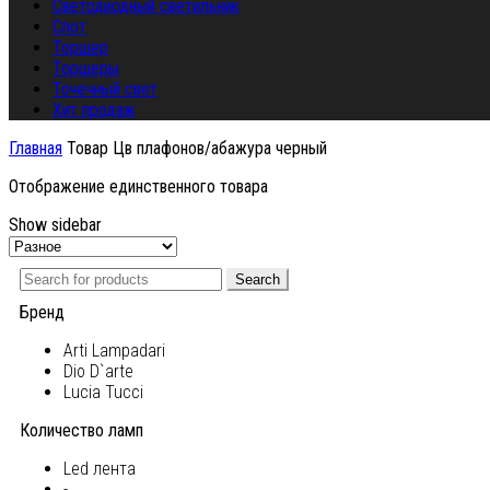
Светодиодный светильник
Спот
Торшер
Торшеры
Точечный свет
Хит продаж
Главная
Товар Цв плафонов/абажура
черный
Отображение единственного товара
Show sidebar
Search
Бренд
Arti Lampadari
Dio D`arte
Lucia Tucci
Количество ламп
Led лента
-