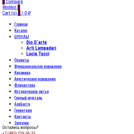
0
Compare
Wishlist
0
Cart (
o
)
0
/
0
₽
Главная
Каталог
БРЕНДЫ
Dio D`arte
Arti Lampadari
Lucia Tucci
Проекты
Функциональное освещение
Керамика
Акустическое освещение
Флористика
Историческое литье
Горный хрусталь
Алебастр
Геометрия
Контакты
Загрузки
Остались вопросы?
+7 (495) 229-30-35