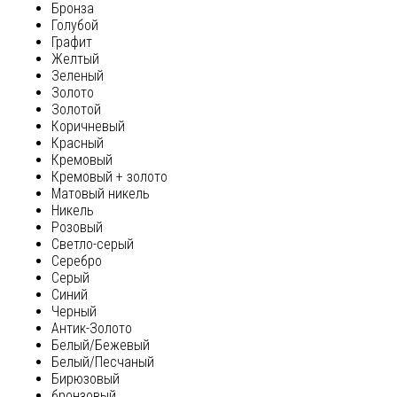
Бронза
Голубой
Графит
Желтый
Зеленый
Золото
Золотой
Коричневый
Красный
Кремовый
Кремовый + золото
Матовый никель
Никель
Розовый
Светло-серый
Серебро
Серый
Синий
Черный
Антик-Золото
Белый/Бежевый
Белый/Песчаный
Бирюзовый
бронзовый