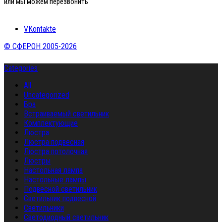
или мы можем перезвонить
VKontakte
© СФЕРОН 2005-2026
Categories
All
Uncategorized
Бра
Встраиваемый светильник
Комплектующие
Люстра
Люстра подвесная
Люстра потолочная
Люстры
Настольная лампа
Настольные лампы
Подвесной светильник
Светильник подвесной
Светильники
Светодиодный светильник