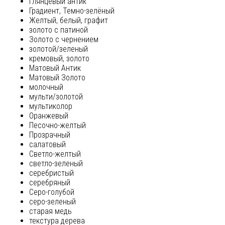
глянцевый антик
Градиент, Темно-зелёный
Желтый, белый, графит
золото с патиной
Золото с чернением
золотой/зеленый
кремовый, золото
Матовый Антик
Матовый Золото
молочный
мульти/золотой
мультиколор
Оранжевый
Песочно-желтый
Прозрачный
салатовый
Светло-желтый
светло-зеленый
серебристый
серебряный
Серо-голубой
серо-зеленый
старая медь
текстура дерева