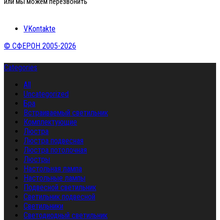
или мы можем перезвонить
VKontakte
© СФЕРОН 2005-2026
Categories
All
Uncategorized
Бра
Встраиваемый светильник
Комплектующие
Люстра
Люстра подвесная
Люстра потолочная
Люстры
Настольная лампа
Настольные лампы
Подвесной светильник
Светильник подвесной
Светильники
Светодиодный светильник