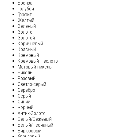
Бронза
Голубой
Графит
Желтый
Зеленый
Золото
Золотой
Коричневый
Красный
Кремовый
Кремовый + золото
Матовый никель
Никель
Розовый
Светло-серый
Серебро
Серый
Синий
Черный
Антик-Золото
Белый/Бежевый
Белый/Песчаный
Бирюзовый
бронзовый