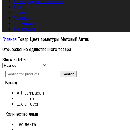
Светодиодный светильник
Спот
Торшер
Торшеры
Точечный свет
Хит продаж
Главная
Товар Цвет арматуры
Матовый Антик
Отображение единственного товара
Show sidebar
Search
Бренд
Arti Lampadari
Dio D`arte
Lucia Tucci
Количество ламп
Led лента
-