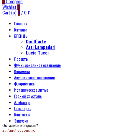
0
Compare
Wishlist
0
Cart (
o
)
0
/
0
₽
Главная
Каталог
БРЕНДЫ
Dio D`arte
Arti Lampadari
Lucia Tucci
Проекты
Функциональное освещение
Керамика
Акустическое освещение
Флористика
Историческое литье
Горный хрусталь
Алебастр
Геометрия
Контакты
Загрузки
Остались вопросы?
+7 (495) 229-30-35