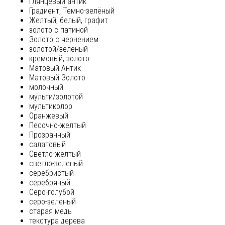
глянцевый антик
Градиент, Темно-зелёный
Желтый, белый, графит
золото с патиной
Золото с чернением
золотой/зеленый
кремовый, золото
Матовый Антик
Матовый Золото
молочный
мульти/золотой
мультиколор
Оранжевый
Песочно-желтый
Прозрачный
салатовый
Светло-желтый
светло-зеленый
серебристый
серебряный
Серо-голубой
серо-зеленый
старая медь
текстура дерева