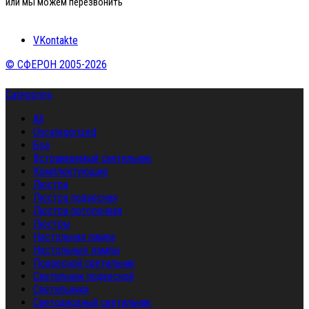
или мы можем перезвонить
VKontakte
© СФЕРОН 2005-2026
Categories
All
Uncategorized
Бра
Встраиваемый светильник
Комплектующие
Люстра
Люстра подвесная
Люстра потолочная
Люстры
Настольная лампа
Настольные лампы
Подвесной светильник
Светильник подвесной
Светильники
Светодиодный светильник