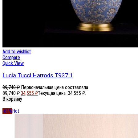
Add to wishlist
Compare
Quick View
Lucia Tucci Harrods T937.1
89,740
₽
Первоначальная цена составляла
89,740 ₽.
34,555
₽
Текущая цена: 34,555 ₽.
В корзину
-61%
Hot