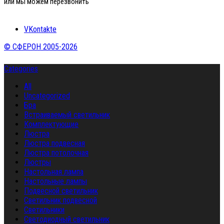
или мы можем перезвонить
VKontakte
© СФЕРОН 2005-2026
Categories
All
Uncategorized
Бра
Встраиваемый светильник
Комплектующие
Люстра
Люстра подвесная
Люстра потолочная
Люстры
Настольная лампа
Настольные лампы
Подвесной светильник
Светильник подвесной
Светильники
Светодиодный светильник