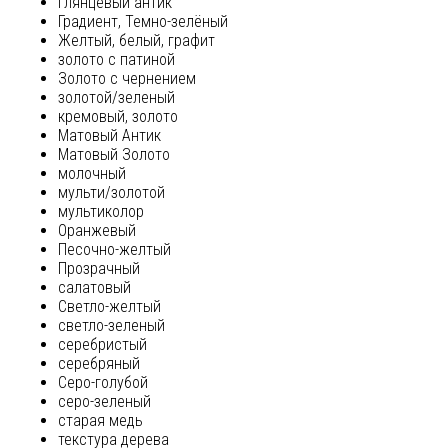
глянцевый антик
Градиент, Темно-зелёный
Желтый, белый, графит
золото с патиной
Золото с чернением
золотой/зеленый
кремовый, золото
Матовый Антик
Матовый Золото
молочный
мульти/золотой
мультиколор
Оранжевый
Песочно-желтый
Прозрачный
салатовый
Светло-желтый
светло-зеленый
серебристый
серебряный
Серо-голубой
серо-зеленый
старая медь
текстура дерева