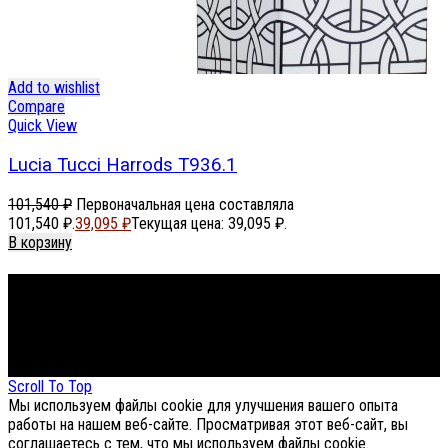
Add to wishlist
Compare
Quick View
Lucia Tucci Harrods T936.1
101,540
₽
Первоначальная цена составляла
101,540 ₽.
39,095
₽
Текущая цена: 39,095 ₽.
В корзину
Footer Menu
About The Store
© СФЕРОН 2005-2025
Scroll To Top
Мы используем файлы cookie для улучшения вашего опыта
работы на нашем веб-сайте. Просматривая этот веб-сайт, вы
соглашаетесь с тем, что мы используем файлы cookie.