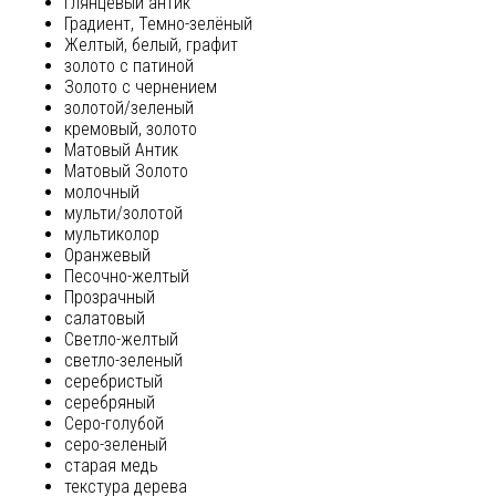
глянцевый антик
Градиент, Темно-зелёный
Желтый, белый, графит
золото с патиной
Золото с чернением
золотой/зеленый
кремовый, золото
Матовый Антик
Матовый Золото
молочный
мульти/золотой
мультиколор
Оранжевый
Песочно-желтый
Прозрачный
салатовый
Светло-желтый
светло-зеленый
серебристый
серебряный
Серо-голубой
серо-зеленый
старая медь
текстура дерева