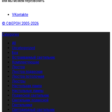
или мы можем перезвонить
VKontakte
© СФЕРОН 2005-2026
Categories
All
Uncategorized
Бра
Встраиваемый светильник
Комплектующие
Люстра
Люстра подвесная
Люстра потолочная
Люстры
Настольная лампа
Настольные лампы
Подвесной светильник
Светильник подвесной
Светильники
Светодиодный светильник