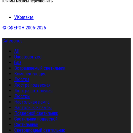
или мы можем перезвонить
VKontakte
© СФЕРОН 2005-2026
Categories
All
Uncategorized
Бра
Встраиваемый светильник
Комплектующие
Люстра
Люстра подвесная
Люстра потолочная
Люстры
Настольная лампа
Настольные лампы
Подвесной светильник
Светильник подвесной
Светильники
Светодиодный светильник