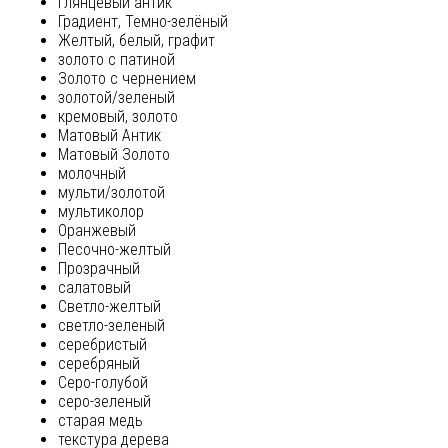
глянцевый антик
Градиент, Темно-зелёный
Желтый, белый, графит
золото с патиной
Золото с чернением
золотой/зеленый
кремовый, золото
Матовый Антик
Матовый Золото
молочный
мульти/золотой
мультиколор
Оранжевый
Песочно-желтый
Прозрачный
салатовый
Светло-желтый
светло-зеленый
серебристый
серебряный
Серо-голубой
серо-зеленый
старая медь
текстура дерева