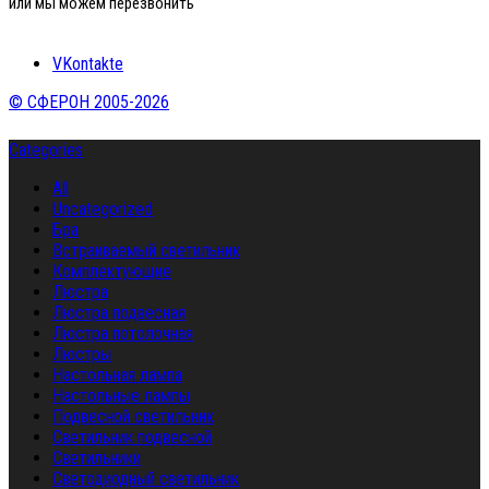
или мы можем перезвонить
VKontakte
© СФЕРОН 2005-2026
Categories
All
Uncategorized
Бра
Встраиваемый светильник
Комплектующие
Люстра
Люстра подвесная
Люстра потолочная
Люстры
Настольная лампа
Настольные лампы
Подвесной светильник
Светильник подвесной
Светильники
Светодиодный светильник