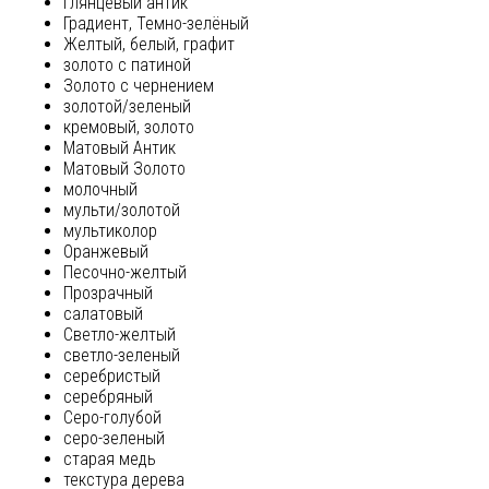
глянцевый антик
Градиент, Темно-зелёный
Желтый, белый, графит
золото с патиной
Золото с чернением
золотой/зеленый
кремовый, золото
Матовый Антик
Матовый Золото
молочный
мульти/золотой
мультиколор
Оранжевый
Песочно-желтый
Прозрачный
салатовый
Светло-желтый
светло-зеленый
серебристый
серебряный
Серо-голубой
серо-зеленый
старая медь
текстура дерева