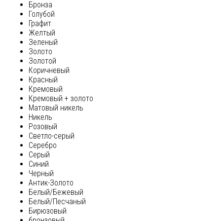
Бронза
Голубой
Графит
Желтый
Зеленый
Золото
Золотой
Коричневый
Красный
Кремовый
Кремовый + золото
Матовый никель
Никель
Розовый
Светло-серый
Серебро
Серый
Синий
Черный
Антик-Золото
Белый/Бежевый
Белый/Песчаный
Бирюзовый
бронзовый