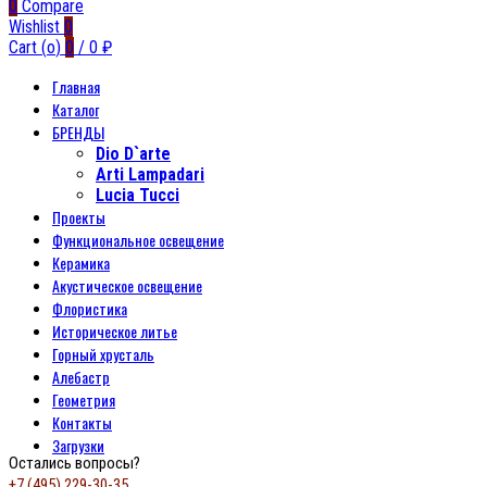
0
Compare
Wishlist
0
Cart (
o
)
0
/
0
₽
Главная
Каталог
БРЕНДЫ
Dio D`arte
Arti Lampadari
Lucia Tucci
Проекты
Функциональное освещение
Керамика
Акустическое освещение
Флористика
Историческое литье
Горный хрусталь
Алебастр
Геометрия
Контакты
Загрузки
Остались вопросы?
+7 (495) 229-30-35