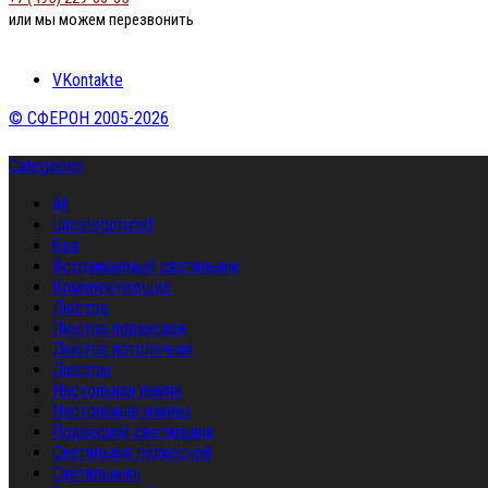
или мы можем перезвонить
VKontakte
© СФЕРОН 2005-2026
Categories
All
Uncategorized
Бра
Встраиваемый светильник
Комплектующие
Люстра
Люстра подвесная
Люстра потолочная
Люстры
Настольная лампа
Настольные лампы
Подвесной светильник
Светильник подвесной
Светильники