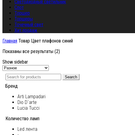
Светодиодный светильник
Спот
Торшер
Торшеры
Точечный свет
Хит продаж
Главная
Товар Цвет плафонов
синий
Показаны все результаты (2)
Show sidebar
Search
Бренд
Arti Lampadari
Dio D`arte
Lucia Tucci
Количество ламп
Led лента
-