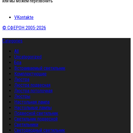
или мы можем перезвонить
VKontakte
© СФЕРОН 2005-2026
Categories
All
Uncategorized
Бра
Встраиваемый светильник
Комплектующие
Люстра
Люстра подвесная
Люстра потолочная
Люстры
Настольная лампа
Настольные лампы
Подвесной светильник
Светильник подвесной
Светильники
Светодиодный светильник