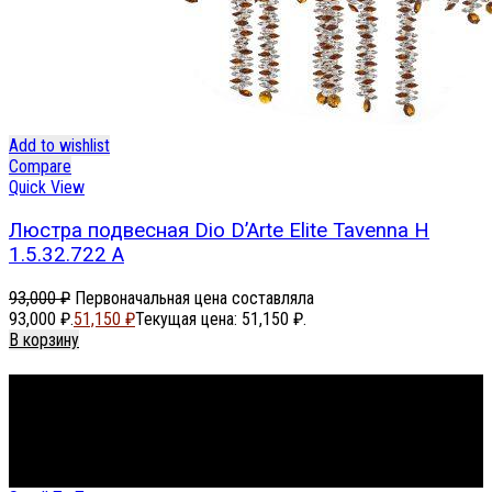
Add to wishlist
Compare
Quick View
Люстра подвесная Dio D’Arte Elite Tavenna H
1.5.32.722 A
93,000
₽
Первоначальная цена составляла
93,000 ₽.
51,150
₽
Текущая цена: 51,150 ₽.
В корзину
Footer Menu
About The Store
© СФЕРОН 2005-2025