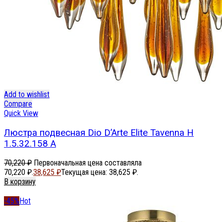
Add to wishlist
Compare
Quick View
Люстра подвесная Dio D’Arte Elite Tavenna H
1.5.32.158 A
70,220
₽
Первоначальная цена составляла
70,220 ₽.
38,625
₽
Текущая цена: 38,625 ₽.
В корзину
-45%
Hot