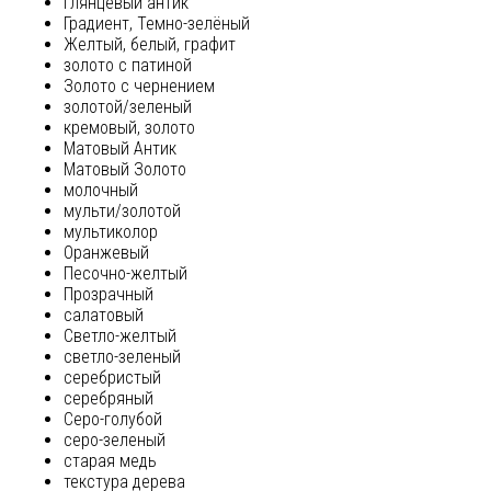
глянцевый антик
Градиент, Темно-зелёный
Желтый, белый, графит
золото с патиной
Золото с чернением
золотой/зеленый
кремовый, золото
Матовый Антик
Матовый Золото
молочный
мульти/золотой
мультиколор
Оранжевый
Песочно-желтый
Прозрачный
салатовый
Светло-желтый
светло-зеленый
серебристый
серебряный
Серо-голубой
серо-зеленый
старая медь
текстура дерева