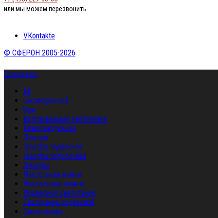
или мы можем перезвонить
VKontakte
© СФЕРОН 2005-2026
Categories
All
Uncategorized
Бра
Встраиваемый светильник
Комплектующие
Люстра
Люстра подвесная
Люстра потолочная
Люстры
Настольная лампа
Настольные лампы
Подвесной светильник
Светильник подвесной
Светильники