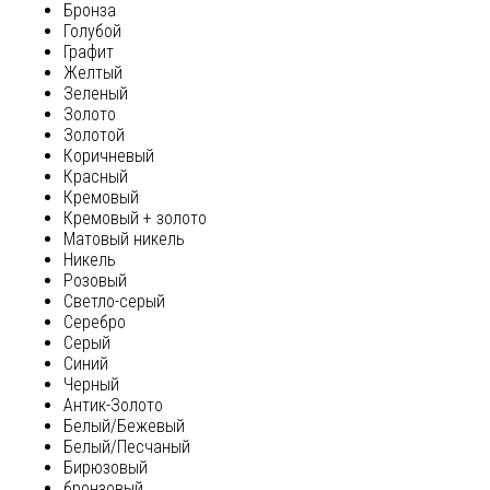
Бронза
Голубой
Графит
Желтый
Зеленый
Золото
Золотой
Коричневый
Красный
Кремовый
Кремовый + золото
Матовый никель
Никель
Розовый
Светло-серый
Серебро
Серый
Синий
Черный
Антик-Золото
Белый/Бежевый
Белый/Песчаный
Бирюзовый
бронзовый