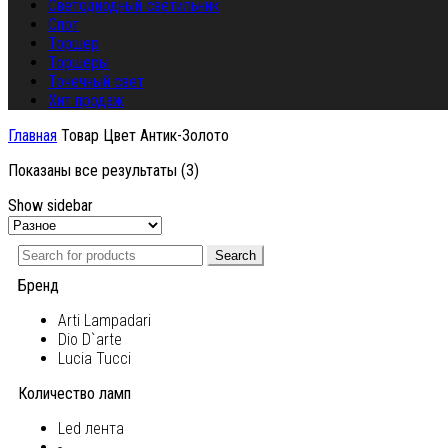
Светодиодный светильник
Спот
Торшер
Торшеры
Точечный свет
Хит продаж
Главная
Товар Цвет
Антик-Золото
Показаны все результаты (3)
Show sidebar
Search
Бренд
Arti Lampadari
Dio D`arte
Lucia Tucci
Количество ламп
Led лента
-