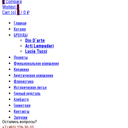
0
Compare
Wishlist
0
Cart (
o
)
0
/
0
₽
Главная
Каталог
БРЕНДЫ
Dio D`arte
Arti Lampadari
Lucia Tucci
Проекты
Функциональное освещение
Керамика
Акустическое освещение
Флористика
Историческое литье
Горный хрусталь
Алебастр
Геометрия
Контакты
Загрузки
Остались вопросы?
+7 (495) 229-30-35