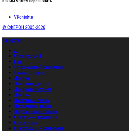
или мы можем перезвонить
VKontakte
© СФЕРОН 2005-2026
Categories
All
Uncategorized
Бра
Встраиваемый светильник
Комплектующие
Люстра
Люстра подвесная
Люстра потолочная
Люстры
Настольная лампа
Настольные лампы
Подвесной светильник
Светильник подвесной
Светильники
Светодиодный светильник