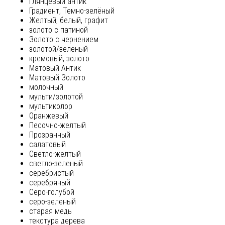
глянцевый антик
Градиент, Темно-зелёный
Желтый, белый, графит
золото с патиной
Золото с чернением
золотой/зеленый
кремовый, золото
Матовый Антик
Матовый Золото
молочный
мульти/золотой
мультиколор
Оранжевый
Песочно-желтый
Прозрачный
салатовый
Светло-желтый
светло-зеленый
серебристый
серебряный
Серо-голубой
серо-зеленый
старая медь
текстура дерева