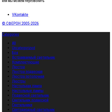
или мы можем перезвонить
VKontakte
© СФЕРОН 2005-2026
Categories
All
Uncategorized
Бра
Встраиваемый светильник
Комплектующие
Люстра
Люстра подвесная
Люстра потолочная
Люстры
Настольная лампа
Настольные лампы
Подвесной светильник
Светильник подвесной
Светильники
Светодиодный светильник