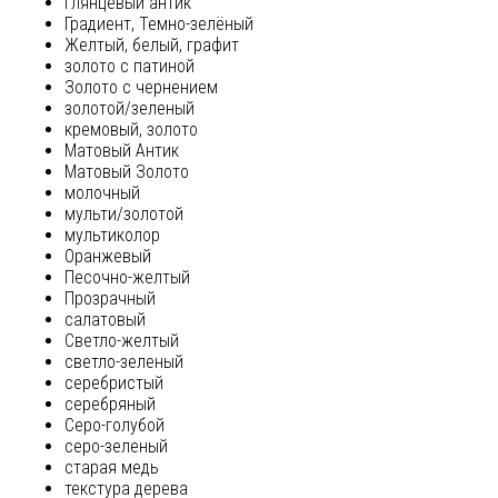
глянцевый антик
Градиент, Темно-зелёный
Желтый, белый, графит
золото с патиной
Золото с чернением
золотой/зеленый
кремовый, золото
Матовый Антик
Матовый Золото
молочный
мульти/золотой
мультиколор
Оранжевый
Песочно-желтый
Прозрачный
салатовый
Светло-желтый
светло-зеленый
серебристый
серебряный
Серо-голубой
серо-зеленый
старая медь
текстура дерева