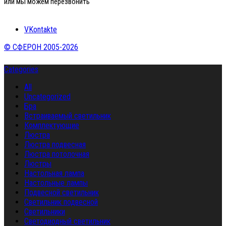
или мы можем перезвонить
VKontakte
© СФЕРОН 2005-2026
Categories
All
Uncategorized
Бра
Встраиваемый светильник
Комплектующие
Люстра
Люстра подвесная
Люстра потолочная
Люстры
Настольная лампа
Настольные лампы
Подвесной светильник
Светильник подвесной
Светильники
Светодиодный светильник