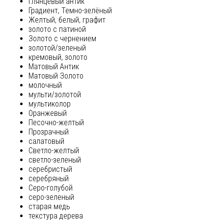
глянцевый антик
Градиент, Темно-зелёный
Желтый, белый, графит
золото с патиной
Золото с чернением
золотой/зеленый
кремовый, золото
Матовый Антик
Матовый Золото
молочный
мульти/золотой
мультиколор
Оранжевый
Песочно-желтый
Прозрачный
салатовый
Светло-желтый
светло-зеленый
серебристый
серебряный
Серо-голубой
серо-зеленый
старая медь
текстура дерева