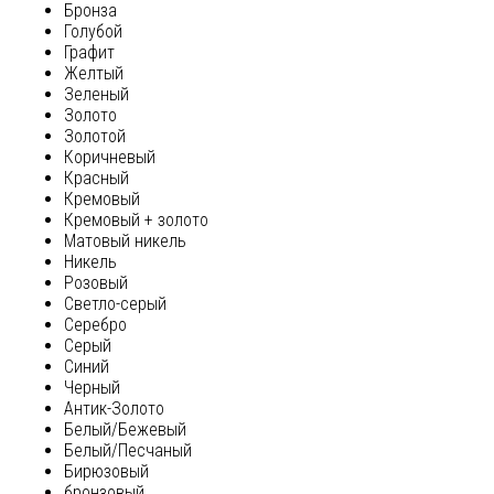
Бронза
Голубой
Графит
Желтый
Зеленый
Золото
Золотой
Коричневый
Красный
Кремовый
Кремовый + золото
Матовый никель
Никель
Розовый
Светло-серый
Серебро
Серый
Синий
Черный
Антик-Золото
Белый/Бежевый
Белый/Песчаный
Бирюзовый
бронзовый