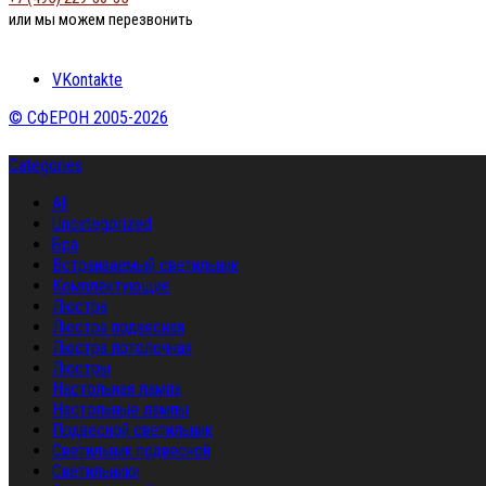
или мы можем перезвонить
VKontakte
© СФЕРОН 2005-2026
Categories
All
Uncategorized
Бра
Встраиваемый светильник
Комплектующие
Люстра
Люстра подвесная
Люстра потолочная
Люстры
Настольная лампа
Настольные лампы
Подвесной светильник
Светильник подвесной
Светильники