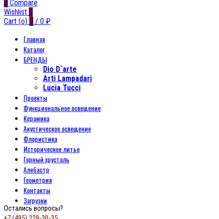
0
Compare
Wishlist
0
Cart (
o
)
0
/
0
₽
Главная
Каталог
БРЕНДЫ
Dio D`arte
Arti Lampadari
Lucia Tucci
Проекты
Функциональное освещение
Керамика
Акустическое освещение
Флористика
Историческое литье
Горный хрусталь
Алебастр
Геометрия
Контакты
Загрузки
Остались вопросы?
+7 (495) 229-30-35