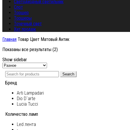
Светодиодный светильник
Спот
Торшер
Торшеры
Точечный свет
Хит продаж
Главная
Товар Цвет
Матовый Антик
Показаны все результаты (2)
Show sidebar
Search
Бренд
Arti Lampadari
Dio D`arte
Lucia Tucci
Количество ламп
Led лента
-