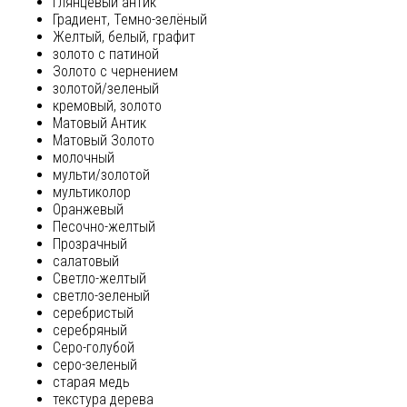
глянцевый антик
Градиент, Темно-зелёный
Желтый, белый, графит
золото с патиной
Золото с чернением
золотой/зеленый
кремовый, золото
Матовый Антик
Матовый Золото
молочный
мульти/золотой
мультиколор
Оранжевый
Песочно-желтый
Прозрачный
салатовый
Светло-желтый
светло-зеленый
серебристый
серебряный
Серо-голубой
серо-зеленый
старая медь
текстура дерева