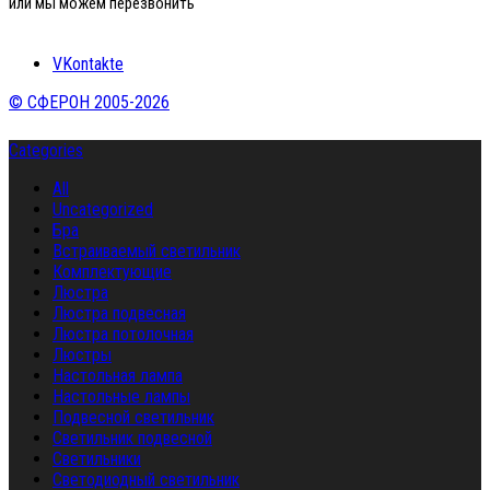
или мы можем перезвонить
VKontakte
© СФЕРОН 2005-2026
Categories
All
Uncategorized
Бра
Встраиваемый светильник
Комплектующие
Люстра
Люстра подвесная
Люстра потолочная
Люстры
Настольная лампа
Настольные лампы
Подвесной светильник
Светильник подвесной
Светильники
Светодиодный светильник