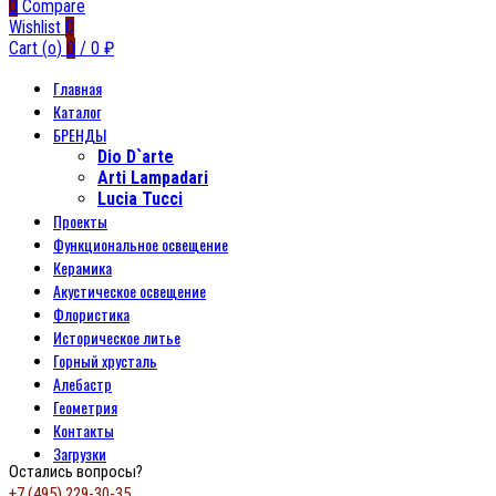
0
Compare
Wishlist
0
Cart (
o
)
0
/
0
₽
Главная
Каталог
БРЕНДЫ
Dio D`arte
Arti Lampadari
Lucia Tucci
Проекты
Функциональное освещение
Керамика
Акустическое освещение
Флористика
Историческое литье
Горный хрусталь
Алебастр
Геометрия
Контакты
Загрузки
Остались вопросы?
+7 (495) 229-30-35