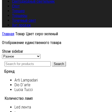
Светодиодный светильник
Спот
Торшер
Торшеры
Точечный свет
Хит продаж
Главная
Товар Цвет
серо-зеленый
Отображение единственного товара
Show sidebar
Search
Бренд
Arti Lampadari
Dio D`arte
Lucia Tucci
Количество ламп
Led лента
-