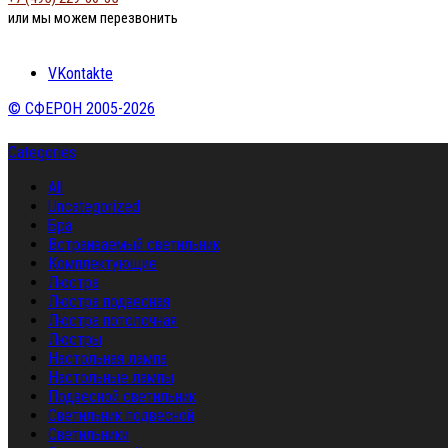
или мы можем перезвонить
VKontakte
© СФЕРОН 2005-2026
Categories
All
Uncategorized
Бра
Встраиваемый светильник
Комплектующие
Люстра
Люстра подвесная
Люстра потолочная
Люстры
Настольная лампа
Настольные лампы
Подвесной светильник
Светильник подвесной
Светильники