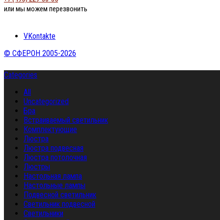
или мы можем перезвонить
VKontakte
© СФЕРОН 2005-2026
Categories
All
Uncategorized
Бра
Встраиваемый светильник
Комплектующие
Люстра
Люстра подвесная
Люстра потолочная
Люстры
Настольная лампа
Настольные лампы
Подвесной светильник
Светильник подвесной
Светильники