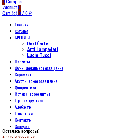
0
Compare
Wishlist
0
Cart (
o
)
0
/
0
₽
Главная
Каталог
БРЕНДЫ
Dio D`arte
Arti Lampadari
Lucia Tucci
Проекты
Функциональное освещение
Керамика
Акустическое освещение
Флористика
Историческое литье
Горный хрусталь
Алебастр
Геометрия
Контакты
Загрузки
Остались вопросы?
+7 (495) 229-30-35