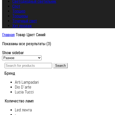
Светодиодный светильник
Спот
Торшер
Торшеры
Точечный свет
Хит продаж
Главная
Товар Цвет
Синий
Показаны все результаты (3)
Show sidebar
Search
Бренд
Arti Lampadari
Dio D`arte
Lucia Tucci
Количество ламп
Led лента
-