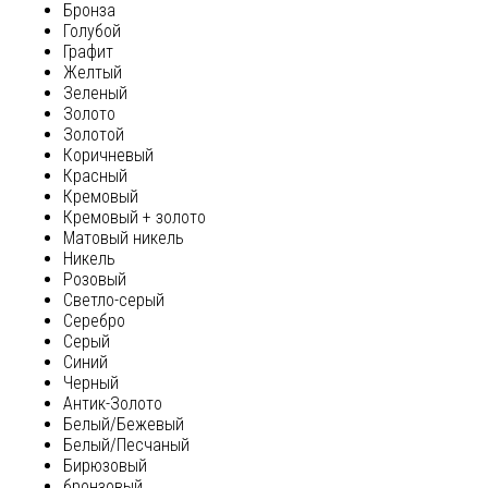
Бронза
Голубой
Графит
Желтый
Зеленый
Золото
Золотой
Коричневый
Красный
Кремовый
Кремовый + золото
Матовый никель
Никель
Розовый
Светло-серый
Серебро
Серый
Синий
Черный
Антик-Золото
Белый/Бежевый
Белый/Песчаный
Бирюзовый
бронзовый