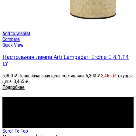
Add to wishlist
Compare
Quick View
Настольная лампа Arti Lampadari Erchie E 4.1.T4
LY
6,300
₽
Первоначальная цена составляла 6,300 ₽.
3,465
₽
Текущая
цена: 3,465 ₽.
Подробнее
Footer Menu
About The Store
© СФЕРОН 2005-2025
Scroll To Top