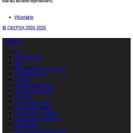
или мы можем перезвонить
VKontakte
© СФЕРОН 2005-2026
Categories
All
Uncategorized
Бра
Встраиваемый светильник
Комплектующие
Люстра
Люстра подвесная
Люстра потолочная
Люстры
Настольная лампа
Настольные лампы
Подвесной светильник
Светильник подвесной
Светильники
Светодиодный светильник