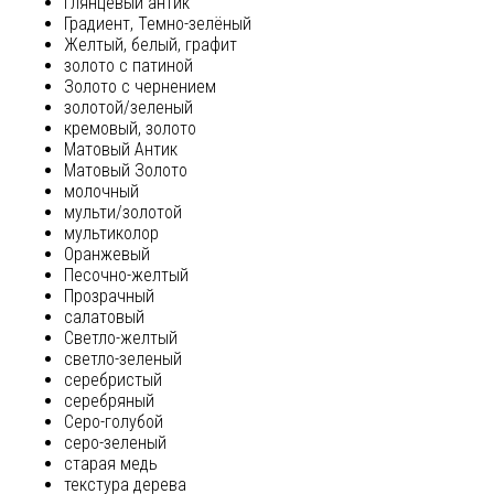
глянцевый антик
Градиент, Темно-зелёный
Желтый, белый, графит
золото с патиной
Золото с чернением
золотой/зеленый
кремовый, золото
Матовый Антик
Матовый Золото
молочный
мульти/золотой
мультиколор
Оранжевый
Песочно-желтый
Прозрачный
салатовый
Светло-желтый
светло-зеленый
серебристый
серебряный
Серо-голубой
серо-зеленый
старая медь
текстура дерева