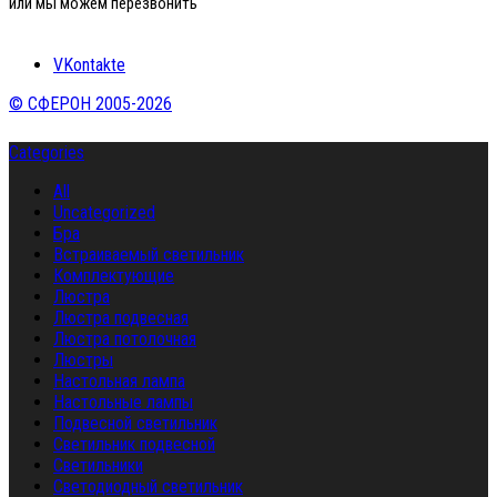
или мы можем перезвонить
VKontakte
© СФЕРОН 2005-2026
Categories
All
Uncategorized
Бра
Встраиваемый светильник
Комплектующие
Люстра
Люстра подвесная
Люстра потолочная
Люстры
Настольная лампа
Настольные лампы
Подвесной светильник
Светильник подвесной
Светильники
Светодиодный светильник