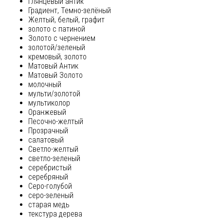
глянцевый антик
Градиент, Темно-зелёный
Желтый, белый, графит
золото с патиной
Золото с чернением
золотой/зеленый
кремовый, золото
Матовый Антик
Матовый Золото
молочный
мульти/золотой
мультиколор
Оранжевый
Песочно-желтый
Прозрачный
салатовый
Светло-желтый
светло-зеленый
серебристый
серебряный
Серо-голубой
серо-зеленый
старая медь
текстура дерева