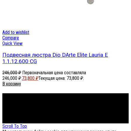
Add to wishlist
Compare
Quick View
Подвесная люстра Dio DArte Elite Lauria E
1.1.12.600 CG
246,000
₽
Первоначальная цена составляла
246,000 ₽.
73,800
₽
Текущая цена: 73,800 ₽.
В корзину
Footer Menu
About The Store
© СФЕРОН 2005-2025
Scroll To Top