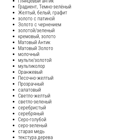
глянцевый антик
Градиент, Темно-зелёный
Желтый, белый, графит
золото с патиной
Золото с чернением
золотой/зеленый
кремовый, золото
Матовый Антик
Матовый Золото
молочный
мульти/золотой
мультиколор
Оранжевый
Песочно-желтый
Прозрачный
салатовый
Светло-желтый
светло-зеленый
серебристый
серебряный
Серо-голубой
серо-зеленый
старая медь
текстура дерева