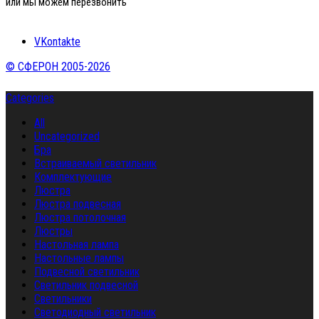
или мы можем перезвонить
VKontakte
© СФЕРОН 2005-2026
Categories
All
Uncategorized
Бра
Встраиваемый светильник
Комплектующие
Люстра
Люстра подвесная
Люстра потолочная
Люстры
Настольная лампа
Настольные лампы
Подвесной светильник
Светильник подвесной
Светильники
Светодиодный светильник