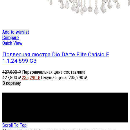
Add to wishlist
Compare
Quick View
Подвесная люстра Dio DArte Elite Carisio E
1.1.24.699 GB
427,800
₽
Первоначальная цена составляла
427,800 ₽.
235,290
₽
Текущая цена: 235,290 ₽.
В корзину
Footer Menu
About The Store
© СФЕРОН 2005-2025
Scroll To Top