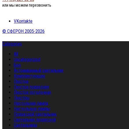
или мы можем перезвонить
VKontakte
© СФЕРОН 2005-2026
Categories
All
Uncategorized
Бра
Встраиваемый светильник
Комплектующие
Люстра
Люстра подвесная
Люстра потолочная
Люстры
Настольная лампа
Настольные лампы
Подвесной светильник
Светильник подвесной
Светильники