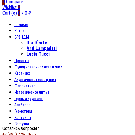
0
Compare
Wishlist
0
Cart (
o
)
0
/
0
₽
Главная
Каталог
БРЕНДЫ
Dio D`arte
Arti Lampadari
Lucia Tucci
Проекты
Функциональное освещение
Керамика
Акустическое освещение
Флористика
Историческое литье
Горный хрусталь
Алебастр
Геометрия
Контакты
Загрузки
Остались вопросы?
+7 (495) 229-30-35