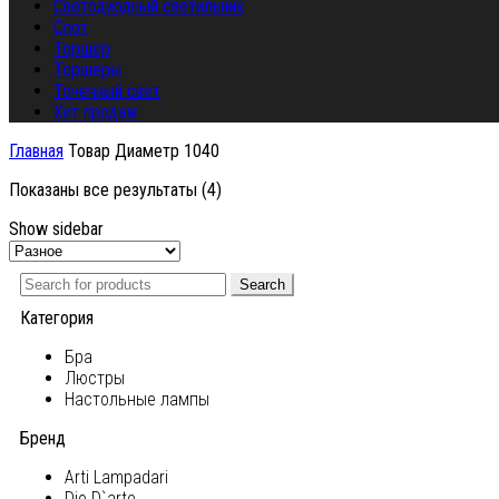
Светодиодный светильник
Спот
Торшер
Торшеры
Точечный свет
Хит продаж
Главная
Товар Диаметр
1040
Показаны все результаты (4)
Show sidebar
Search
Категория
Бра
Люстры
Настольные лампы
Бренд
Arti Lampadari
Dio D`arte