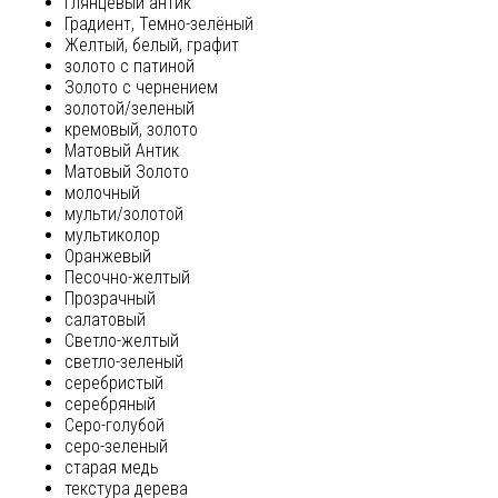
глянцевый антик
Градиент, Темно-зелёный
Желтый, белый, графит
золото с патиной
Золото с чернением
золотой/зеленый
кремовый, золото
Матовый Антик
Матовый Золото
молочный
мульти/золотой
мультиколор
Оранжевый
Песочно-желтый
Прозрачный
салатовый
Светло-желтый
светло-зеленый
серебристый
серебряный
Серо-голубой
серо-зеленый
старая медь
текстура дерева