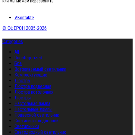
или мы можем перезвонить
VKontakte
© СФЕРОН 2005-2026
Categories
All
Uncategorized
Бра
Встраиваемый светильник
Комплектующие
Люстра
Люстра подвесная
Люстра потолочная
Люстры
Настольная лампа
Настольные лампы
Подвесной светильник
Светильник подвесной
Светильники
Светодиодный светильник