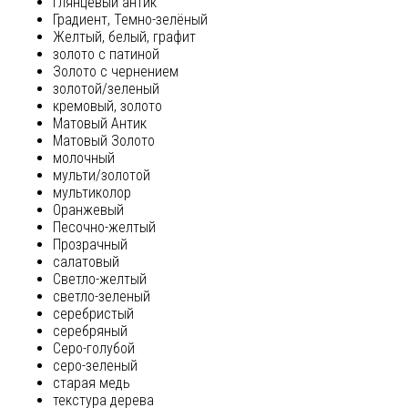
глянцевый антик
Градиент, Темно-зелёный
Желтый, белый, графит
золото с патиной
Золото с чернением
золотой/зеленый
кремовый, золото
Матовый Антик
Матовый Золото
молочный
мульти/золотой
мультиколор
Оранжевый
Песочно-желтый
Прозрачный
салатовый
Светло-желтый
светло-зеленый
серебристый
серебряный
Серо-голубой
серо-зеленый
старая медь
текстура дерева