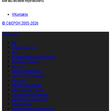
или мы можем перезвонить
VKontakte
© СФЕРОН 2005-2026
Categories
All
Uncategorized
Бра
Встраиваемый светильник
Комплектующие
Люстра
Люстра подвесная
Люстра потолочная
Люстры
Настольная лампа
Настольные лампы
Подвесной светильник
Светильник подвесной
Светильники
Светодиодный светильник