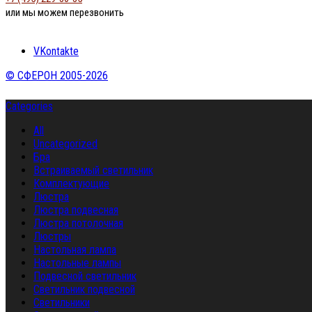
или мы можем перезвонить
VKontakte
© СФЕРОН 2005-2026
Categories
All
Uncategorized
Бра
Встраиваемый светильник
Комплектующие
Люстра
Люстра подвесная
Люстра потолочная
Люстры
Настольная лампа
Настольные лампы
Подвесной светильник
Светильник подвесной
Светильники