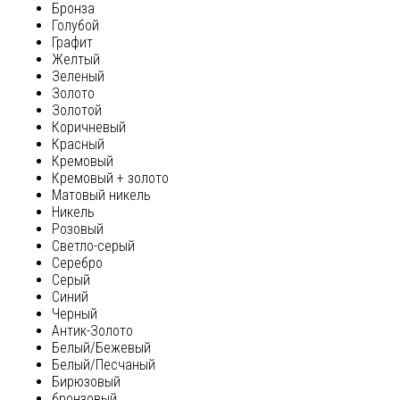
Бронза
Голубой
Графит
Желтый
Зеленый
Золото
Золотой
Коричневый
Красный
Кремовый
Кремовый + золото
Матовый никель
Никель
Розовый
Светло-серый
Серебро
Серый
Синий
Черный
Антик-Золото
Белый/Бежевый
Белый/Песчаный
Бирюзовый
бронзовый