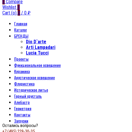
0
Compare
Wishlist
0
Cart (
o
)
0
/
0
₽
Главная
Каталог
БРЕНДЫ
Dio D`arte
Arti Lampadari
Lucia Tucci
Проекты
Функциональное освещение
Керамика
Акустическое освещение
Флористика
Историческое литье
Горный хрусталь
Алебастр
Геометрия
Контакты
Загрузки
Остались вопросы?
+7 (495) 229-30-35