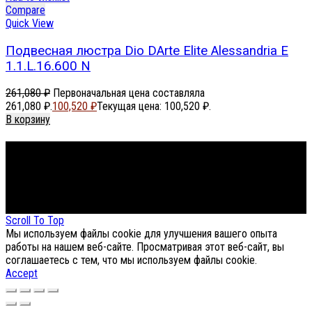
Compare
Quick View
Подвесная люстра Dio DArte Elite Alessandria E
1.1.L.16.600 N
261,080
₽
Первоначальная цена составляла
261,080 ₽.
100,520
₽
Текущая цена: 100,520 ₽.
В корзину
Footer Menu
About The Store
© СФЕРОН 2005-2025
Scroll To Top
Мы используем файлы cookie для улучшения вашего опыта
работы на нашем веб-сайте. Просматривая этот веб-сайт, вы
соглашаетесь с тем, что мы используем файлы cookie.
Accept