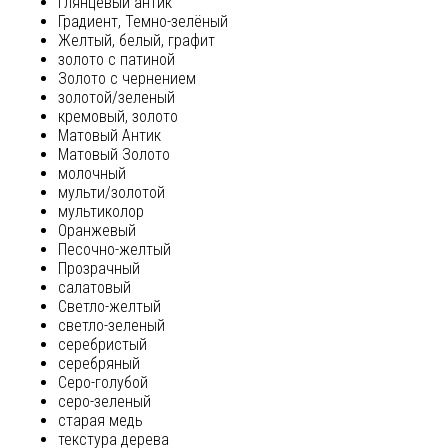
глянцевый антик
Градиент, Темно-зелёный
Желтый, белый, графит
золото с патиной
Золото с чернением
золотой/зеленый
кремовый, золото
Матовый Антик
Матовый Золото
молочный
мульти/золотой
мультиколор
Оранжевый
Песочно-желтый
Прозрачный
салатовый
Светло-желтый
светло-зеленый
серебристый
серебряный
Серо-голубой
серо-зеленый
старая медь
текстура дерева