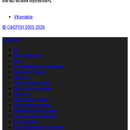
или мы можем перезвонить
VKontakte
© СФЕРОН 2005-2026
Categories
All
Uncategorized
Бра
Встраиваемый светильник
Комплектующие
Люстра
Люстра подвесная
Люстра потолочная
Люстры
Настольная лампа
Настольные лампы
Подвесной светильник
Светильник подвесной
Светильники
Светодиодный светильник