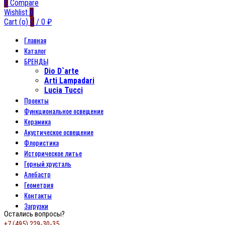
0
Compare
Wishlist
0
Cart (
o
)
0
/
0
₽
Главная
Каталог
БРЕНДЫ
Dio D`arte
Arti Lampadari
Lucia Tucci
Проекты
Функциональное освещение
Керамика
Акустическое освещение
Флористика
Историческое литье
Горный хрусталь
Алебастр
Геометрия
Контакты
Загрузки
Остались вопросы?
+7 (495) 229-30-35