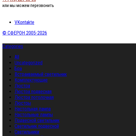
или мы можем перезвонить
VKontakte
© СФЕРОН 2005-2026
Categories
All
Uncategorized
Бра
Встраиваемый светильник
Комплектующие
Люстра
Люстра подвесная
Люстра потолочная
Люстры
Настольная лампа
Настольные лампы
Подвесной светильник
Светильник подвесной
Светильники