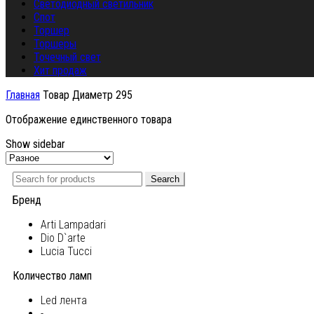
Светодиодный светильник
Спот
Торшер
Торшеры
Точечный свет
Хит продаж
Главная
Товар Диаметр
295
Отображение единственного товара
Show sidebar
Search
Бренд
Arti Lampadari
Dio D`arte
Lucia Tucci
Количество ламп
Led лента
-